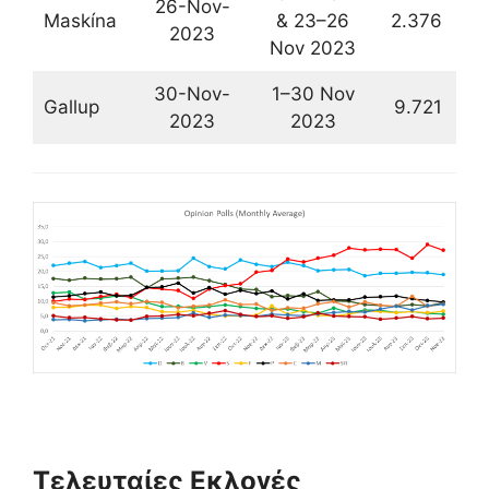
26-Nov-
Maskína
& 23–26
2.376
17
2023
Nov 2023
30-Nov-
1–30 Nov
Gallup
9.721
19
2023
2023
Τελευταίες Εκλογές