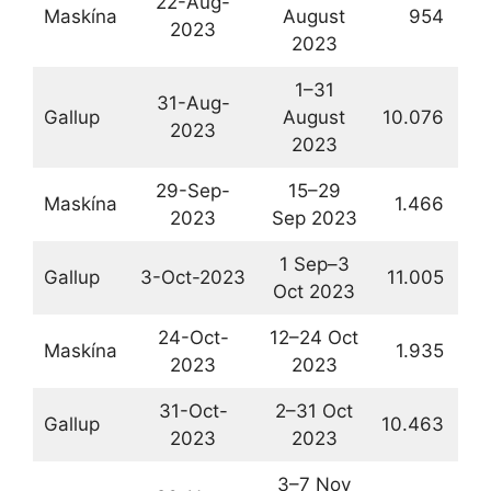
22-Aug-
Maskína
August
954
17
2023
2023
1–31
31-Aug-
Gallup
August
10.076
21
2023
2023
29-Sep-
15–29
Maskína
1.466
19
2023
Sep 2023
1 Sep–3
Gallup
3-Oct-2023
11.005
20
Oct 2023
24-Oct-
12–24 Oct
Maskína
1.935
17
2023
2023
31-Oct-
2–31 Oct
Gallup
10.463
20
2023
2023
3–7 Nov