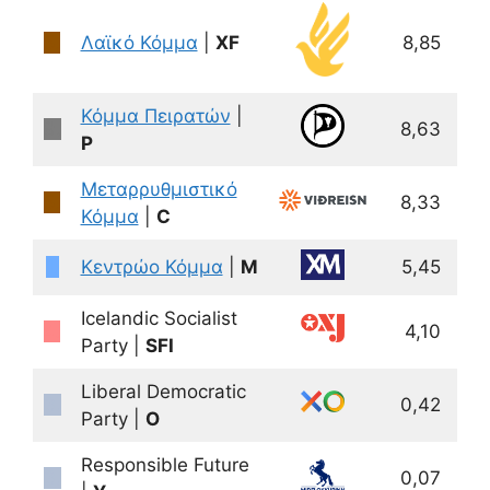
5.
Λαϊκό Κόμμα
|
XF
8,85
17
Κόμμα Πειρατών
|
9.
8,63
17
P
Μεταρρυθμιστικό
5.
8,33
16
Κόμμα
|
C
1.
Κεντρώο Κόμμα
|
M
5,45
10
Icelandic Socialist
4.
4,10
Party |
SFI
Liberal Democratic
3.
0,42
Party |
O
Responsible Future
3.
0,07