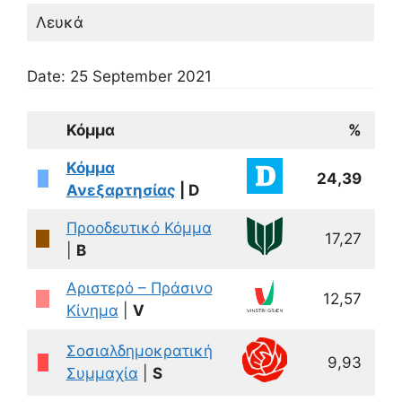
Λευκά
Date: 25 September 2021
Κόμμα
Λογότυπο
%
Ψ
Κόμμα
1.
24,39
48
Ανεξαρτησίας
| D
Προοδευτικό Κόμμα
5.
17,27
34
|
B
Αριστερό – Πράσινο
4.
12,57
25
Κίνημα
|
V
Σοσιαλδημοκρατική
1.
9,93
19
Συμμαχία
|
S